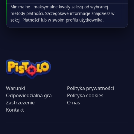
Minimalne i maksymalne kwoty zależą od wybranej
metody płatności. Szczegółowe informacje znajdziesz w
sekcji 'Płatności' lub w swoim profilu użytkownika.
Warunki
Polityka prywatności
Odpowiedzialna gra
Polityka cookies
Zastrzeżenie
O nas
Kontakt