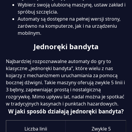
Wybierz swoją ulubioną maszynę, ustaw zakład i
spróbuj szczęścia.
Automaty są dostępne na pełnej wersji strony,
zarówno na komputerze, jak i na urządzeniu
mobilnym.
Jednoręki bandyta
Najbardziej rozpoznawalne automaty do gry to
klasyczne „jednoręki bandyta”, które wielu z nas
kojarzy z mechanizmem uruchamiania za pomocą
bocznej dźwigni. Takie maszyny oferują zwykle 5 linii i
3 bębny, zapewniając prostą i nostalgiczną
rozgrywkę. Mimo upływu lat, nadal można je spotkać
w tradycyjnych kasynach i punktach hazardowych.
W jaki sposób działają jednoręki bandyta?
Liczba linii
Zwykle 5