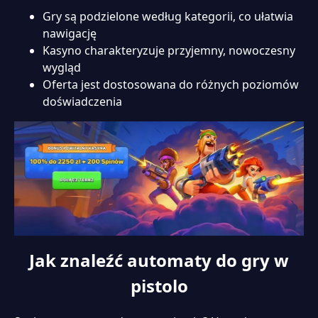
Gry są podzielone według kategorii, co ułatwia
nawigację
Kasyno charakteryzuje przyjemny, nowoczesny
wygląd
Oferta jest dostosowana do różnych poziomów
doświadczenia
Jak znaleźć automaty do gry w
pistolo