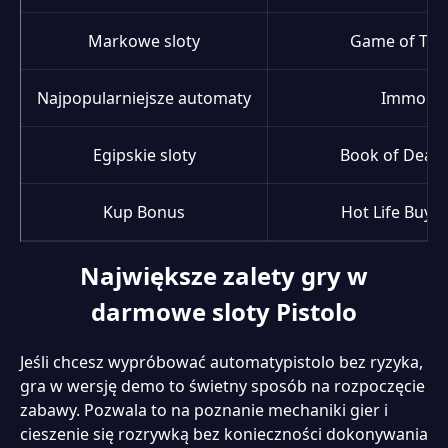
Markowe sloty
Game of Thro
Najpopularniejsze automaty
Immortal
Egipskie sloty
Book of Dead,
Kup Bonus
Hot Life Buy 
Największe zalety gry w
darmowe sloty Pistolo
Jeśli chcesz wypróbować automatypistolo bez ryzyka,
gra w wersję demo to świetny sposób na rozpoczęcie
zabawy. Pozwala to na poznanie mechaniki gier i
cieszenie się rozrywką bez konieczności dokonywania