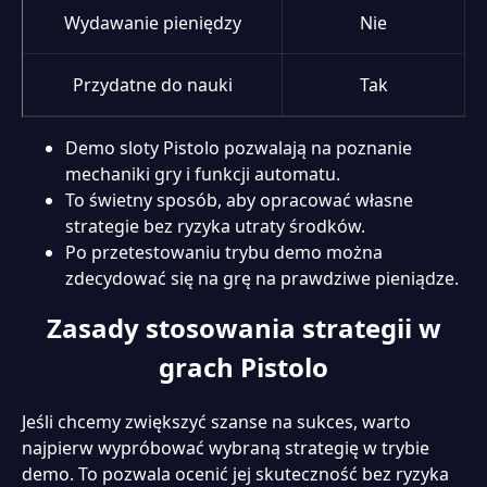
Wydawanie pieniędzy
Nie
Przydatne do nauki
Tak
Demo sloty Pistolo pozwalają na poznanie
mechaniki gry i funkcji automatu.
To świetny sposób, aby opracować własne
strategie bez ryzyka utraty środków.
Po przetestowaniu trybu demo można
zdecydować się na grę na prawdziwe pieniądze.
Zasady stosowania strategii w
grach Pistolo
Jeśli chcemy zwiększyć szanse na sukces, warto
najpierw wypróbować wybraną strategię w trybie
demo. To pozwala ocenić jej skuteczność bez ryzyka