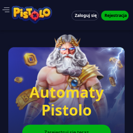
Zaloguj się
Rejestracja
Automaty
Pistolo
Zarejestruj się teraz