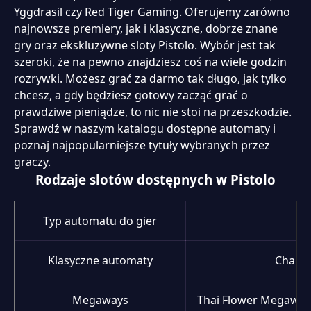
Yggdrasil czy Red Tiger Gaming. Oferujemy zarówno
najnowsze premiery, jak i klasyczne, dobrze znane
gry oraz ekskluzywne sloty Pistolo. Wybór jest tak
szeroki, że na pewno znajdziesz coś na wiele godzin
rozrywki. Możesz grać za darmo tak długo, jak tylko
chcesz, a gdy będziesz gotowy zacząć grać o
prawdziwe pieniądze, to nic nie stoi na przeszkodzie.
Sprawdź w naszym katalogu dostępne automaty i
poznaj najpopularniejsze tytuły wybranych przez
graczy.
Rodzaje slotów dostępnych w Pistolo
Typ automatu do gier
Klasyczne automaty
Chance
Megaways
Thai Flower Megaway