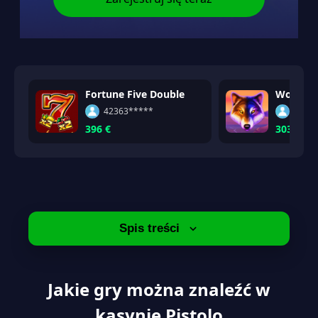
Fortune Five Double
Wolf Go
42363*****
7866
396 €
303 €
Spis treści
Jakie gry można znaleźć w kasynie
Pistolo
Jakie gry można znaleźć w
Jak znaleźć automaty do gry w pistolo
kasynie Pistolo