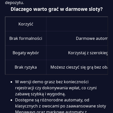
depozytu.
Dlaczego warto grać w darmowe sloty?
Korzyść
Brak formalności
Darmowe automaty 
Bogaty wybór
Korzystaj z szerokieg
Brak ryzyka
Możesz cieszyć się grą bez obaw 
W wersji demo grasz bez konieczności
rejestracji czy dokonywania wpłat, co czyni
zabawę szybką i wygodną.
Dostępne są różnorodne automaty, od
klasycznych z owocami po zaawansowane sloty
Megaways oraz markowe automaty z