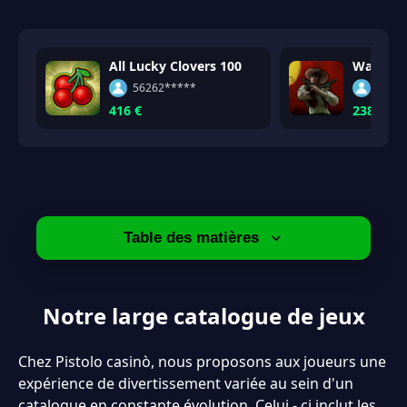
All Lucky Clovers 100
Wanted 
56262*****
7344
416 €
238 €
Table des matières
Notre large catalogue de jeux
Notre large catalogue de jeux
📋 bonus de bienvenue
Promotion Drops & Wins
Chez Pistolo casinò, nous proposons aux joueurs une
expérience de divertissement variée au sein d'un
Promotion de remboursement
catalogue en constante évolution. Celui - ci inclut les