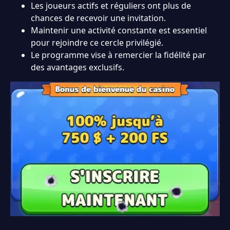
Les joueurs actifs et réguliers ont plus de
chances de recevoir une invitation.
Maintenir une activité constante est essentiel
pour rejoindre ce cercle privilégié.
Le programme vise à remercier la fidélité par
des avantages exclusifs.