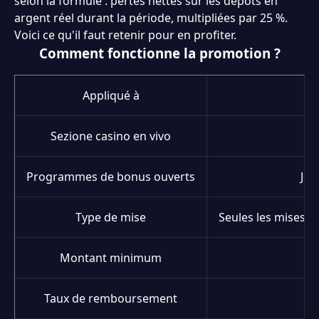
selon la formule : pertes nettes sur les dépôts en
argent réel durant la période, multipliées par 25 %.
Voici ce qu'il faut retenir pour en profiter.
Comment fonctionne la promotion ?
Appliqué à
Sezione casino en vivo
Programmes de bonus ouverts
Jou
Type de mise
Seules les mises e
Montant minimum
Taux de remboursement