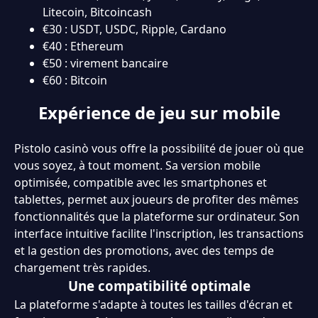
Litecoin, Bitcoincash
€30 : USDT, USDC, Ripple, Cardano
€40 : Ethereum
€50 : virement bancaire
€60 : Bitcoin
Expérience de jeu sur mobile
Pistolo casinò vous offre la possibilité de jouer où que
vous soyez, à tout moment. Sa version mobile
optimisée, compatible avec les smartphones et
tablettes, permet aux joueurs de profiter des mêmes
fonctionnalités que la plateforme sur ordinateur. Son
interface intuitive facilite l'inscription, les transactions
et la gestion des promotions, avec des temps de
chargement très rapides.
Une compatibilité optimale
La plateforme s'adapte à toutes les tailles d'écran et