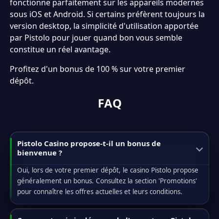
fonctionne parfaitement sur les appareils modernes
sous iOS et Android. Si certains préfèrent toujours la
version desktop, la simplicité d'utilisation apportée
par Pistolo pour jouer quand bon vous semble
constitue un réel avantage.
Profitez d'un bonus de 100 % sur votre premier
dépôt.
FAQ
Pistolo Casino propose-t-il un bonus de
bienvenue ?
Oui, lors de votre premier dépôt, le casino Pistolo propose
généralement un bonus. Consultez la section 'Promotions'
pour connaître les offres actuelles et leurs conditions.