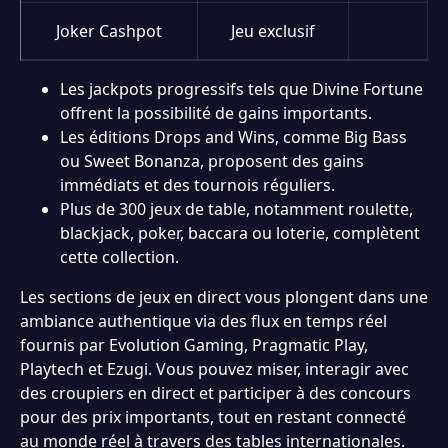
Joker Cashpot
Jeu exclusif
Les jackpots progressifs tels que Divine Fortune
offrent la possibilité de gains importants.
Les éditions Drops and Wins, comme Big Bass
ou Sweet Bonanza, proposent des gains
immédiats et des tournois réguliers.
Plus de 300 jeux de table, notamment roulette,
blackjack, poker, baccara ou loterie, complètent
cette collection.
Les sections de jeux en direct vous plongent dans une
ambiance authentique via des flux en temps réel
fournis par Evolution Gaming, Pragmatic Play,
Playtech et Ezugi. Vous pouvez miser, interagir avec
des croupiers en direct et participer à des concours
pour des prix importants, tout en restant connecté
au monde réel à travers des tables internationales.