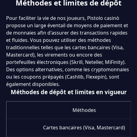
Méthodes et limites de dépôt
Pour faciliter la vie de nos joueurs, Pistolo casinò
propose un large éventail de moyens de paiement et
de monnaies afin d'assurer des transactions rapides
et fluides. Vous pouvez utiliser des méthodes
traditionnelles telles que les cartes bancaires (Visa,
Mastercard), les virements ou encore des
portefeuilles électroniques (Skrill, Neteller, MiFinity).
Des options alternatives, comme les cryptomonnaies
ou les coupons prépayés (Cashlib, Flexepin), sont
également disponibles.
Méthodes de dépôt et limites en vigueur
Méthodes
Cartes bancaires (Visa, Mastercard)