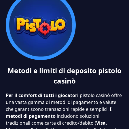
Metodi e limiti di deposito pistolo
casinò
Per il comfort di tutti i giocatori
pistolo casinò offre
una vasta gamma di metodi di pagamento e valute
che garantiscono transazioni rapide e semplici.
I
metodi di pagamento
includono soluzioni
tradizionali come carte di credito/debito (
Visa,