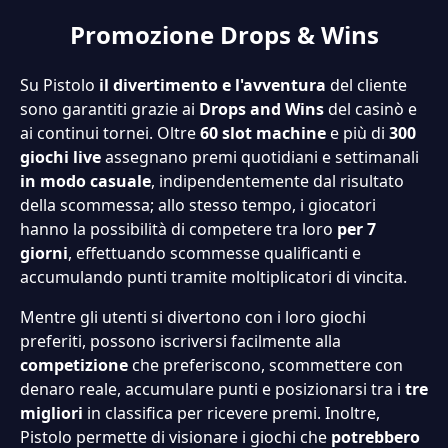
Promozione Drops & Wins
Su Pistolo
il divertimento e l'avventura
del cliente
sono garantiti grazie ai
Drops and Wins
del casinò e
ai continui tornei. Oltre
60 slot machine
e più di
300
giochi live
assegnano premi quotidiani e settimanali
in modo casuale
, indipendentemente dal risultato
della scommessa; allo stesso tempo, i giocatori
hanno la possibilità di competere tra loro
per 7
giorni
, effettuando scommesse qualificanti e
accumulando punti tramite moltiplicatori di vincita.
Mentre gli utenti si divertono con i loro giochi
preferiti, possono iscriversi facilmente alla
competizione
che preferiscono, scommettere con
denaro reale, accumulare punti e posizionarsi tra i
tre
migliori
in classifica per ricevere premi. Inoltre,
Pistolo permette di visionare i giochi che
potrebbero