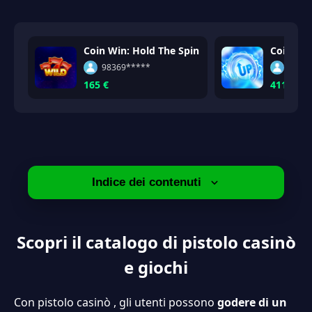
Coin Win: Hold The Spin
Coin UP:
98369*****
9572
165 €
411 €
Indice dei contenuti
Scopri il catalogo di pistolo casinò e
giochi
Scopri il catalogo di pistolo casinò
📋 Bonus di benvenuto pistolo casinò
e giochi
Promozione Drops & Wins
Con pistolo casinò , gli utenti possono
godere di un