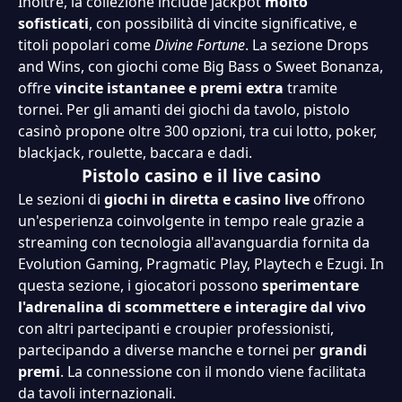
Inoltre, la collezione include jackpot
molto
sofisticati
, con possibilità di vincite significative, e
titoli popolari come
Divine Fortune
. La sezione Drops
and Wins, con giochi come Big Bass o Sweet Bonanza,
offre
vincite istantanee e premi extra
tramite
tornei. Per gli amanti dei giochi da tavolo, pistolo
casinò propone oltre 300 opzioni, tra cui lotto, poker,
blackjack, roulette, baccara e dadi.
Pistolo casino e il live casino
Le sezioni di
giochi in diretta e casino live
offrono
un'esperienza coinvolgente in tempo reale grazie a
streaming con tecnologia all'avanguardia fornita da
Evolution Gaming, Pragmatic Play, Playtech e Ezugi. In
questa sezione, i giocatori possono
sperimentare
l'adrenalina di scommettere e interagire dal vivo
con altri partecipanti e croupier professionisti,
partecipando a diverse manche e tornei per
grandi
premi
. La connessione con il mondo viene facilitata
da tavoli internazionali.