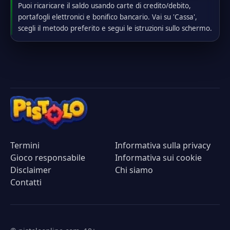
Puoi ricaricare il saldo usando carte di credito/debito,
portafogli elettronici e bonifico bancario. Vai su 'Cassa',
scegli il metodo preferito e segui le istruzioni sullo schermo.
Termini
Informativa sulla privacy
Gioco responsabile
Informativa sui cookie
Disclaimer
Chi siamo
Contatti