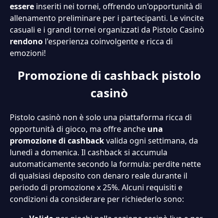
essere
inseriti nei tornei, offrendo un'opportunità di
allenamento preliminare per i partecipanti. Le vincite
casuali e i grandi tornei organizzati da Pistolo Casinò
rendono
l'esperienza coinvolgente e ricca di
emozioni!
Promozione di cashback pistolo
casinò
Pistolo casinò non è solo una piattaforma ricca di
opportunità di gioco, ma offre anche
una
promozione di cashback
valida ogni settimana, da
lunedì a domenica. Il cashback si accumula
automaticamente secondo la formula: perdite nette
di qualsiasi deposito con denaro reale durante il
periodo di promozione x 25%. Alcuni requisiti e
condizioni da considerare per richiederlo sono: