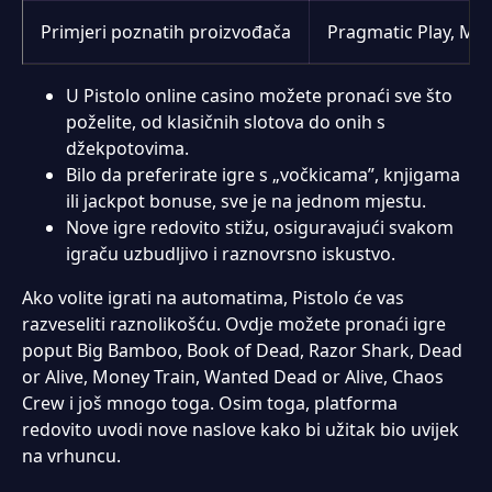
Primjeri poznatih proizvođača
Pragmatic Play, Micr
U Pistolo online casino možete pronaći sve što
poželite, od klasičnih slotova do onih s
džekpotovima.
Bilo da preferirate igre s „vočkicama”, knjigama
ili jackpot bonuse, sve je na jednom mjestu.
Nove igre redovito stižu, osiguravajući svakom
igraču uzbudljivo i raznovrsno iskustvo.
Ako volite igrati na automatima, Pistolo će vas
razveseliti raznolikošću. Ovdje možete pronaći igre
poput Big Bamboo, Book of Dead, Razor Shark, Dead
or Alive, Money Train, Wanted Dead or Alive, Chaos
Crew i još mnogo toga. Osim toga, platforma
redovito uvodi nove naslove kako bi užitak bio uvijek
na vrhuncu.