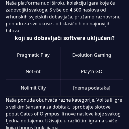
100% bonus do 1000 € i 100 besplatnih
Naša platforma nudi široku kolekciju igara koje će
vrtnji!
zadovoljiti svakoga. S više od 4.500 naslova od
vrhunskih svjetskih dobavljača, pružamo raznovrsnu
Automati
ponudu za sve ukuse - od klasičnih do najnovijih
hitova.
Popularni automati u Pistolo kasinu
koji su dobavljači softvera uključeni?
Pistolo igre 2025
Pragmatic Play
Evolution Gaming
Najpopularnije igre u Pistolo slotovi
automati
NetEnt
Play'n GO
Metode plaćanja u Pistolo slotovima
Nolimit City
[nema podataka]
Mobilna verzija i Pistolo aplikacija
Naša ponuda obuhvaća razne kategorije. Volite li igre
FAQ
s velikim šansama za dobitak, isprobajte slotove
poput Gates of Olympus ili nove naslove koje svakog
tjedna dodajemo. Uživajte u različitim igrama s više
linija i bonus funkcijama.