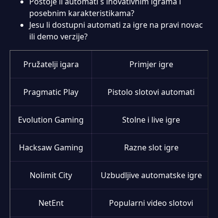
Postoje li automati s inovativnim igrama i
posebnim karakteristikama?
Jesu li dostupni automati za igre na pravi novac
ili demo verzije?
Pružatelji igara
Primjer igre
Pragmatic Play
Pistolo slotovi automati
Evolution Gaming
Stolne i live igre
Hacksaw Gaming
Razne slot igre
Nolimit City
Uzbudljive automatske igre
NetEnt
Popularni video slotovi