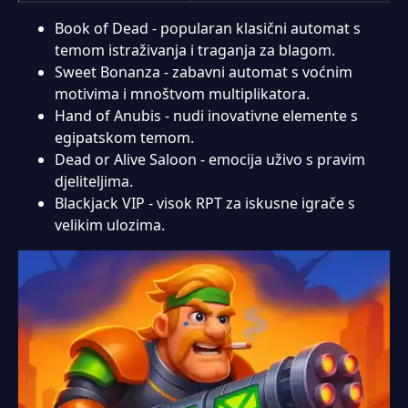
Book of Dead - popularan klasični automat s
temom istraživanja i traganja za blagom.
Sweet Bonanza - zabavni automat s voćnim
motivima i mnoštvom multiplikatora.
Hand of Anubis - nudi inovativne elemente s
egipatskom temom.
Dead or Alive Saloon - emocija uživo s pravim
djeliteljima.
Blackjack VIP - visok RPT za iskusne igrače s
velikim ulozima.