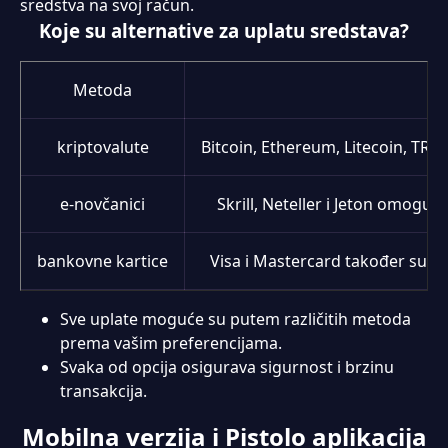
sredstva na svoj račun.
Koje su alternative za uplatu sredstava?
Metoda
kriptovalute
Bitcoin, Ethereum, Litecoin, TRO
e-novčanici
Skrill, Neteller i Jeton omogu
bankovne kartice
Visa i Mastercard također su d
Sve uplate moguće su putem različitih metoda
prema vašim preferencijama.
Svaka od opcija osigurava sigurnost i brzinu
transakcija.
Mobilna verzija i Pistolo aplikacija