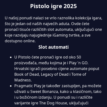
Pistolo igre 2025
U našoj ponudi nalazi se vrlo raznolika kolekcija igara,
što je jedan od naših najvećih aduta. Ovde ćete
pronaći tisuće različitih slot automata, uključujući one
koje razvijaju najuglednije iGaming tvrtke, a sve
dostupno online.
Slot automati
U Pistolo ćete pronaći igre od oko 50
proizvođača, među kojima je i Play 'n GO.
Hrvatski igrači posebno cijene automate poput
Book of Dead, Legacy of Dead i Tome of
Madness.
Pragmatic Play je također zastupljen, pa možete
uživati u Sweet Bonanza, kako u klasičnom, tako
i u božićnom izdanju. U ponudi su i različite
varijante igre The Dog House, uključujući