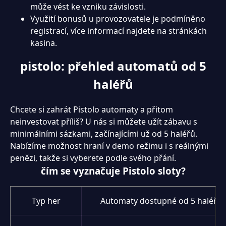
může vést ke vzniku závislosti.
Využití bonusů u provozovatele je podmíněno
registrací, více informací najdete na stránkách
kasina.
pistolo: přehled automatů od 5
haléřů
Chcete si zahrát Pistolo automaty a přitom
neinvestovat příliš? U nás si můžete užít zábavu s
minimálními sázkami, začínajícími už od 5 haléřů.
Nabízíme možnost hraní v demo režimu i s reálnými
penězi, takže si vyberete podle svého přání.
čím se vyznačuje Pistolo sloty?
Typ her
Automaty dostupné od 5 haléřů