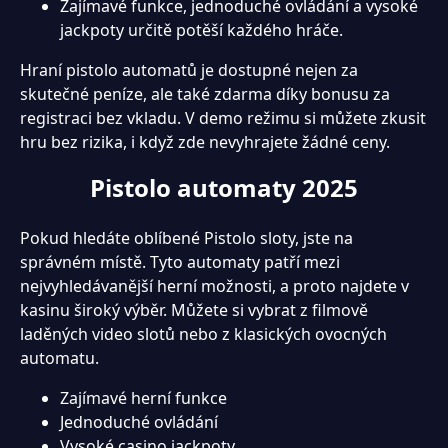
Zajímavé funkce, jednoduché ovládání a vysoké
jackpoty určitě potěší každého hráče.
Hraní pistolo automatů je dostupné nejen za
skutečné peníze, ale také zdarma díky bonusu za
registraci bez vkladu. V demo režimu si můžete zkusit
hru bez rizika, i když zde nevyhrajete žádné ceny.
Pistolo automaty 2025
Pokud hledáte oblíbené Pistolo sloty, jste na
správném místě. Tyto automaty patří mezi
nejvyhledávanější herní možnosti, a proto najdete v
kasinu široký výběr. Můžete si vybrat z filmově
laděných video slotů nebo z klasických ovocných
automatu.
Zajímavé herní funkce
Jednoduché ovládání
Vysoké casino jackpoty