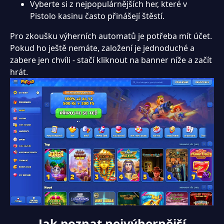
Vyberte si z nejpopulárnějších her, které v
Pistolo kasinu často přinášejí štěstí.
Pro zkoušku výherních automatů je potřeba mít účet.
Pokud ho ještě nemáte, založení je jednoduché a
zabere jen chvíli - stačí kliknout na banner níže a začít
hrát.
Jak poznat nejvýhernější