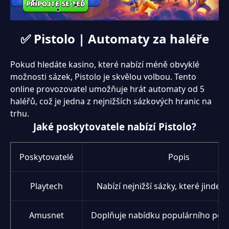
✅ Pistolo | Automaty za haléře
Pokud hledáte kasino, které nabízí méně obvyklé
možnosti sázek, Pistolo je skvělou volbou. Tento
online provozovatel umožňuje hrát automaty od 5
haléřů, což je jedna z nejnižších sázkových hranic na
trhu.
Jaké poskytovatele nabízí Pistolo?
Poskytovatelé
Popis
Playtech
Nabízí nejnižší sázky, které jinde 
Amusnet
Doplňuje nabídku populárního posk