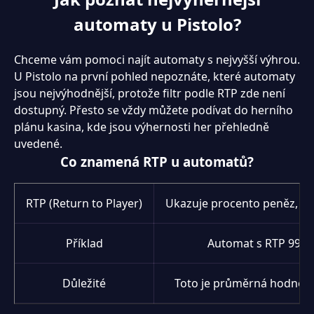
automaty u Pistolo?
Chceme vám pomoci najít automaty s nejvyšší výhrou.
U Pistolo na první pohled nepoznáte, které automaty
jsou nejvýhodnější, protože filtr podle RTP zde není
dostupný. Přesto se vždy můžete podívat do herního
plánu kasina, kde jsou výhernosti her přehledně
uvedené.
Co znamená RTP u automatů?
RTP (Return to Player)
Ukazuje procento peněz, kt
Příklad
Automat s RTP 99 % 
Důležité
Toto je průměrná hodnota 